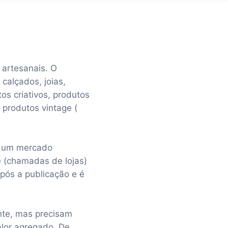
 artesanais. O
 calçados, joias,
tos criativos, produtos
 produtos vintage (
é um mercado
ne (chamadas de lojas)
após a publicação e é
nte, mas precisam
alor agregado. De