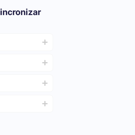
incronizar
ar e oscilar de 5 a 30
 e escolha o conjunto
de de testar o serviço