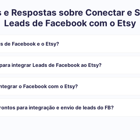
 e Respostas sobre Conectar e S
Leads de Facebook com o Etsy
s de Facebook e o Etsy?
tegração:
istrar em SaveMyLeads
para integrar Leads de Facebook ao Etsy?
 transferir do Facebook para o Etsy
automática
com o qual você vai-se integrar, o tempo de configuração pode vari
o transferidos automaticamente do Facebook para o Etsy
onfiguração leva de 10 a 15 minutos.
integrar o Facebook com o Etsy?
rifas para diferentes volumes de tarefas. Vá para a seção "Preços"
 se adapta às suas necessidades. Além disso, você tem a oportunida
ontos para integração e envio de leads do FB?
as.
egrações prontas.