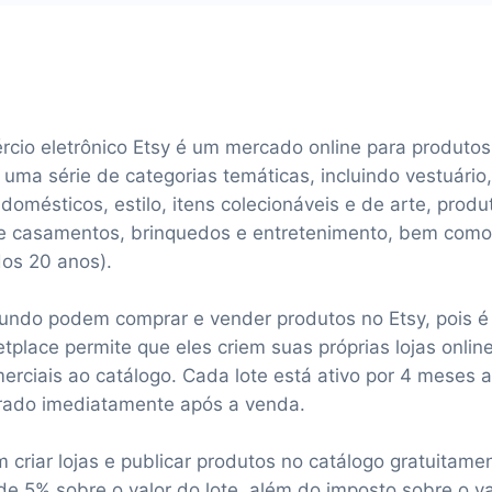
cio eletrônico Etsy é um mercado online para produtos
i uma série de categorias temáticas, incluindo vestuário,
 domésticos, estilo, itens colecionáveis e de arte, produ
s e casamentos, brinquedos e entretenimento, bem como
dos 20 anos).
undo podem comprar e vender produtos no Etsy, pois 
etplace permite que eles criem suas próprias lojas onli
erciais ao catálogo. Cada lote está ativo por 4 meses 
rado imediatamente após a venda.
criar lojas e publicar produtos no catálogo gratuitame
e 5% sobre o valor do lote, além do imposto sobre o v