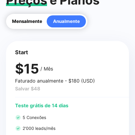
Preços
e Planos
Mensalmente
Anualmente
Start
$15
/ Mês
Faturado anualmente - $180 (USD)
Salvar $48
Teste grátis de 14 dias
5 Conexões
2'000 leads/mês