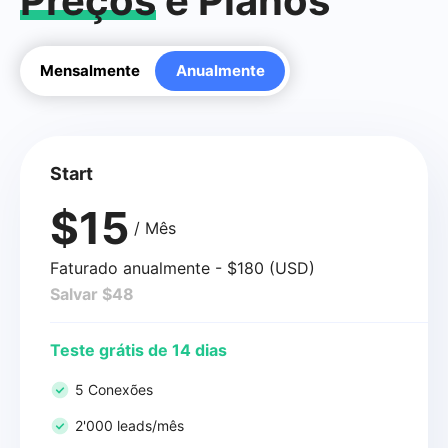
Preços
e Planos
Mensalmente
Anualmente
Start
$15
/ Mês
Faturado anualmente - $180 (USD)
Salvar $48
Teste grátis de 14 dias
5 Conexões
2'000 leads/mês