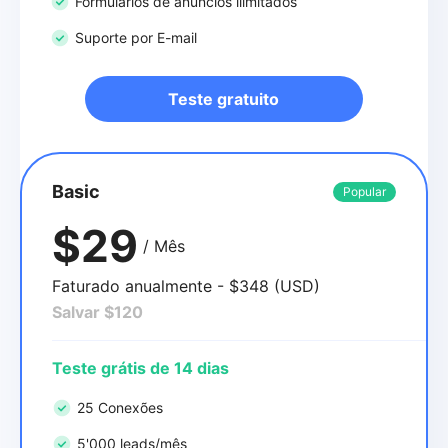
Formulários de anúncios ilimitados
Suporte por E-mail
Teste gratuito
Basic
Popular
$29
/ Mês
Faturado anualmente - $348 (USD)
Salvar $120
Teste grátis de 14 dias
25 Conexões
5'000 leads/mês