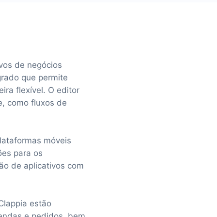
ivos de negócios
egrado que permite
ra flexível. O editor
e, como fluxos de
plataformas móveis
ões para os
ão de aplicativos com
Clappia estão
vendas e pedidos, bem