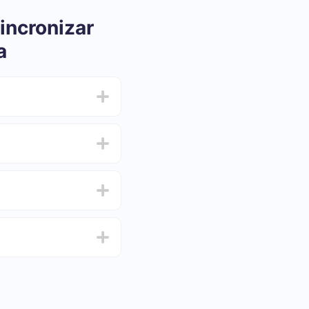
incronizar
a
ar e oscilar de 5 a 30
 e escolha o conjunto
de de testar o serviço