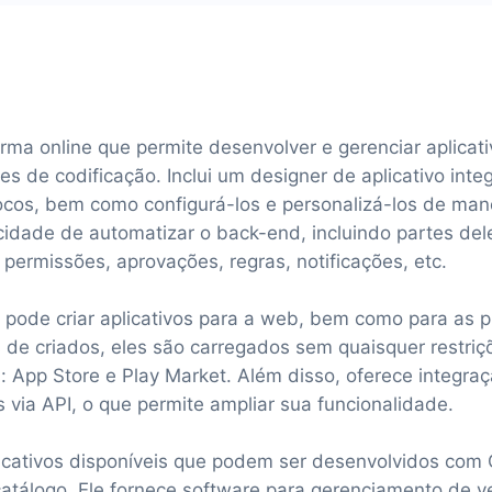
rma online que permite desenvolver e gerenciar aplicat
s de codificação. Inclui um designer de aplicativo int
locos, bem como configurá-los e personalizá-los de manei
cidade de automatizar o back-end, incluindo partes del
permissões, aprovações, regras, notificações, etc.
 pode criar aplicativos para a web, bem como para as 
 de criados, eles são carregados sem quaisquer restriç
 App Store e Play Market. Além disso, oferece integraç
s via API, o que permite ampliar sua funcionalidade.
licativos disponíveis que podem ser desenvolvidos com 
atálogo. Ele fornece software para gerenciamento de 