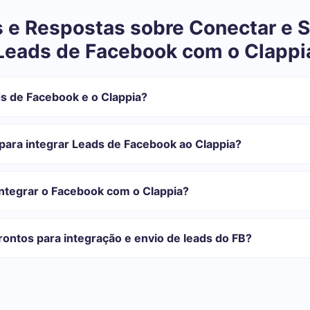
 e Respostas sobre Conectar e S
Leads de Facebook com o Clappi
s de Facebook e o Clappia?
tegração:
istrar em SaveMyLeads
para integrar Leads de Facebook ao Clappia?
 transferir do Facebook para o Clappia
automática
com o qual você vai-se integrar, o tempo de configuração pode vari
o transferidos automaticamente do Facebook para o Clappia
onfiguração leva de 10 a 15 minutos.
integrar o Facebook com o Clappia?
rifas para diferentes volumes de tarefas. Vá para a seção "Preços"
 se adapta às suas necessidades. Além disso, você tem a oportunida
ontos para integração e envio de leads do FB?
as.
egrações prontas.