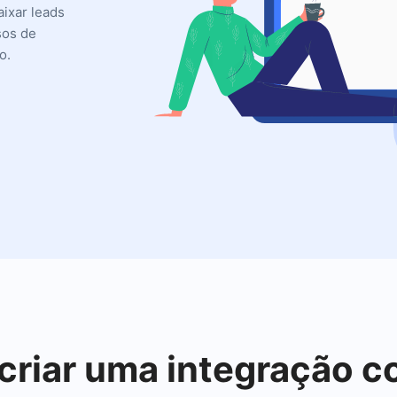
aixar leads
sos de
o.
 criar uma integração c