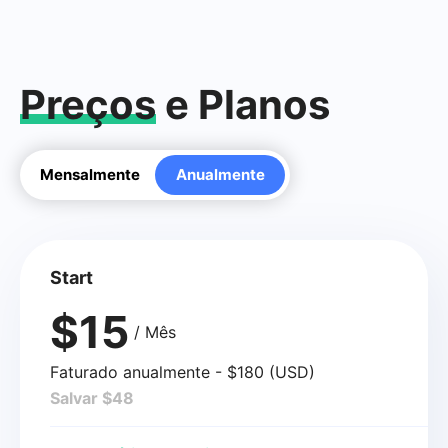
Preços
e Planos
Mensalmente
Anualmente
Start
$15
/ Mês
Faturado anualmente - $180 (USD)
Salvar $48