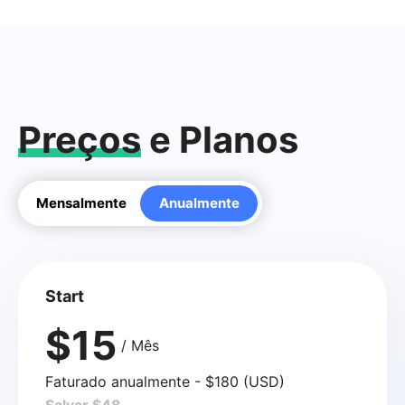
Preços
e Planos
Mensalmente
Anualmente
Start
$15
/ Mês
Faturado anualmente - $180 (USD)
Salvar $48