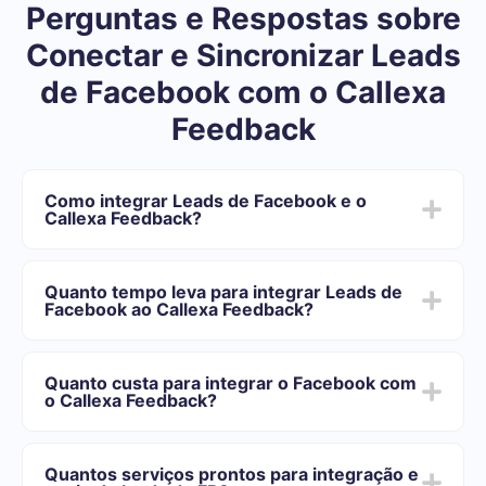
Perguntas e Respostas sobre
Conectar e Sincronizar Leads
de Facebook com o Callexa
Feedback
Como integrar Leads de Facebook e o
Callexa Feedback?
Depois de concluir a integração:
Você precisa se registrar em SaveMyLeads
Quanto tempo leva para integrar Leads de
Escolha quais dados transferir do Facebook para o
Facebook ao Callexa Feedback?
Callexa Feedback
Ative a atualização automática
Dependendo do sistema com o qual você vai-se
Agora os dados serão transferidos automaticamente
integrar, o tempo de configuração pode variar e oscilar
do Facebook para o Callexa Feedback
Quanto custa para integrar o Facebook com
de 5 a 30 minutos. Em média, a configuração leva de
o Callexa Feedback?
10 a 15 minutos.
Oferecemos planos de tarifas para diferentes volumes
de tarefas. Vá para a seção "Preços" e escolha o
Quantos serviços prontos para integração e
conjunto de recursos que melhor se adapta às suas