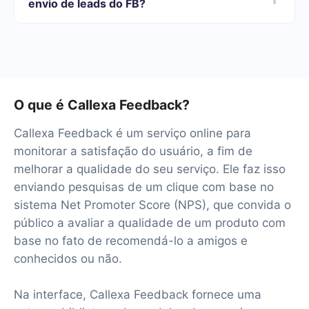
envio de leads do FB?
necessidades. Além disso, você tem a oportunidade de
testar o serviço gratuitamente por 14 dias.
Teremos mais de 40 integrações prontas.
O que é Callexa Feedback?
Callexa Feedback é um serviço online para
monitorar a satisfação do usuário, a fim de
melhorar a qualidade do seu serviço. Ele faz isso
enviando pesquisas de um clique com base no
sistema Net Promoter Score (NPS), que convida o
público a avaliar a qualidade de um produto com
base no fato de recomendá-lo a amigos e
conhecidos ou não.
Na interface, Callexa Feedback fornece uma