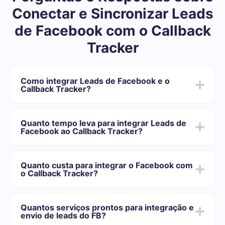
Conectar e Sincronizar Leads
de Facebook com o Callback
Tracker
Como integrar Leads de Facebook e o
Callback Tracker?
Depois de concluir a integração:
Você precisa se registrar em SaveMyLeads
Quanto tempo leva para integrar Leads de
Escolha quais dados transferir do Facebook para o
Facebook ao Callback Tracker?
Callback Tracker
Ative a atualização automática
Dependendo do sistema com o qual você vai-se
Agora os dados serão transferidos automaticamente
integrar, o tempo de configuração pode variar e oscilar
do Facebook para o Callback Tracker
Quanto custa para integrar o Facebook com
de 5 a 30 minutos. Em média, a configuração leva de
o Callback Tracker?
10 a 15 minutos.
Oferecemos planos de tarifas para diferentes volumes
de tarefas. Vá para a seção "Preços" e escolha o
Quantos serviços prontos para integração e
conjunto de recursos que melhor se adapta às suas
envio de leads do FB?
necessidades. Além disso, você tem a oportunidade de