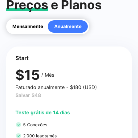
Preços
e Planos
Mensalmente
Anualmente
Start
$15
/ Mês
Faturado anualmente - $180 (USD)
Salvar $48
Teste grátis de 14 dias
5 Conexões
2'000 leads/mês