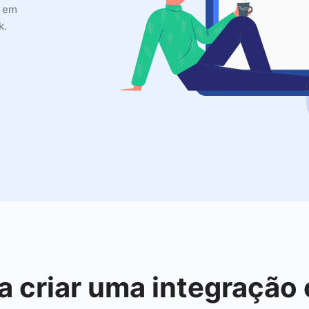
s em
k.
a criar uma integraçã