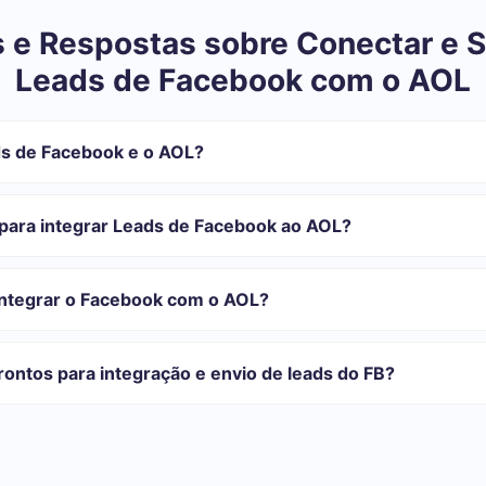
 e Respostas sobre Conectar e S
Leads de Facebook com o AOL
s de Facebook e o AOL?
tegração:
istrar em SaveMyLeads
para integrar Leads de Facebook ao AOL?
 transferir do Facebook para o AOL
automática
com o qual você vai-se integrar, o tempo de configuração pode vari
o transferidos automaticamente do Facebook para o AOL
onfiguração leva de 10 a 15 minutos.
integrar o Facebook com o AOL?
rifas para diferentes volumes de tarefas. Vá para a seção "Preços"
 se adapta às suas necessidades. Além disso, você tem a oportunida
ontos para integração e envio de leads do FB?
as.
egrações prontas.