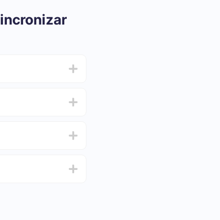
incronizar
ar e oscilar de 5 a 30
 e escolha o conjunto
de de testar o serviço