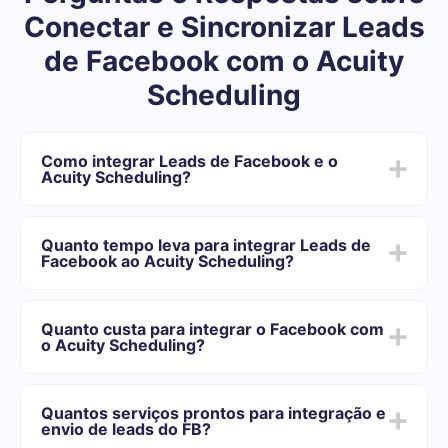
Conectar e Sincronizar Leads
de Facebook com o Acuity
Scheduling
Como integrar Leads de Facebook e o
Acuity Scheduling?
Depois de concluir a integração:
Você precisa se registrar em SaveMyLeads
Quanto tempo leva para integrar Leads de
Escolha quais dados transferir do Facebook para o
Facebook ao Acuity Scheduling?
Acuity Scheduling
Ative a atualização automática
Dependendo do sistema com o qual você vai-se
Agora os dados serão transferidos automaticamente
integrar, o tempo de configuração pode variar e oscilar
do Facebook para o Acuity Scheduling
Quanto custa para integrar o Facebook com
de 5 a 30 minutos. Em média, a configuração leva de
o Acuity Scheduling?
10 a 15 minutos.
Oferecemos planos de tarifas para diferentes volumes
de tarefas. Vá para a seção "Preços" e escolha o
Quantos serviços prontos para integração e
conjunto de recursos que melhor se adapta às suas
envio de leads do FB?
necessidades. Além disso, você tem a oportunidade de