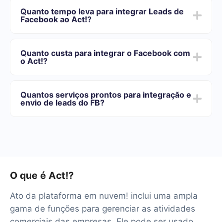
Você precisa se registrar em SaveMyLeads
Quanto tempo leva para integrar Leads de
Escolha quais dados transferir do Facebook para o
Facebook ao Act!?
Act!
Ative a atualização automática
Dependendo do sistema com o qual você vai-se
Agora os dados serão transferidos automaticamente
integrar, o tempo de configuração pode variar e oscilar
do Facebook para o Act!
Quanto custa para integrar o Facebook com
de 5 a 30 minutos. Em média, a configuração leva de
o Act!?
10 a 15 minutos.
Oferecemos planos de tarifas para diferentes volumes
de tarefas. Vá para a seção "Preços" e escolha o
Quantos serviços prontos para integração e
conjunto de recursos que melhor se adapta às suas
envio de leads do FB?
necessidades. Além disso, você tem a oportunidade de
testar o serviço gratuitamente por 14 dias.
Teremos mais de 40 integrações prontas.
O que é Act!?
Ato da plataforma em nuvem! inclui uma ampla
gama de funções para gerenciar as atividades
comerciais das empresas. Ele pode ser usado