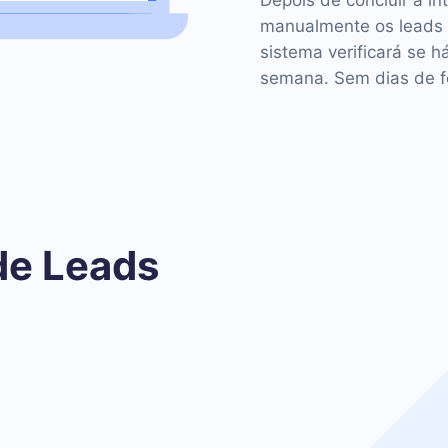
Depois de concluir a in
manualmente os leads
sistema verificará se h
semana. Sem dias de fo
de Leads
o