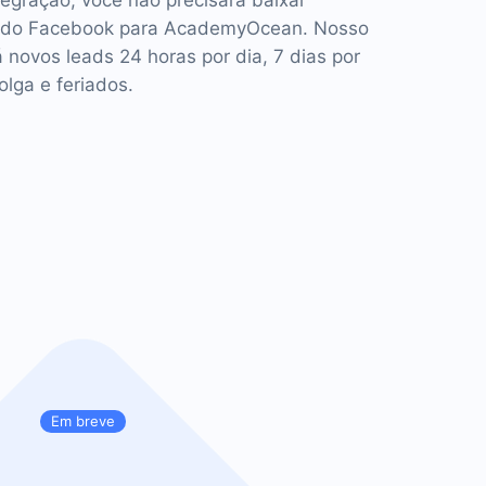
tegração, você não precisará baixar
 do Facebook para AcademyOcean. Nosso
á novos leads 24 horas por dia, 7 dias por
lga e feriados.
Em breve