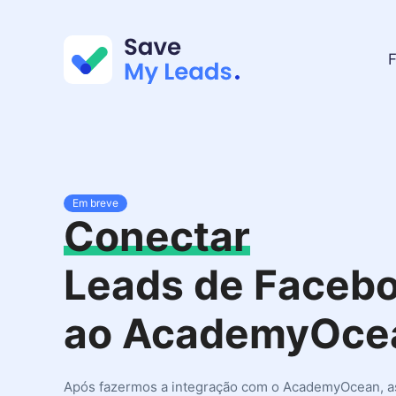
F
Em breve
Conectar
Leads de Faceb
ao AcademyOce
Após fazermos a integração com o AcademyOcean, a