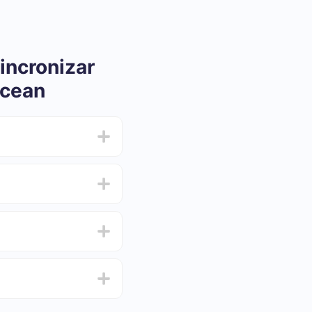
incronizar
Ocean
ar e oscilar de 5 a 30
n
 e escolha o conjunto
de de testar o serviço