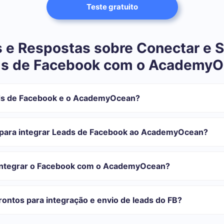
Teste gratuito
 e Respostas sobre Conectar e S
s de Facebook com o Academy
ds de Facebook e o AcademyOcean?
tegração:
istrar em SaveMyLeads
 para integrar Leads de Facebook ao AcademyOcean?
s transferir do Facebook para o AcademyOcean
automática
com o qual você vai-se integrar, o tempo de configuração pode vari
ão transferidos automaticamente do Facebook para o AcademyOcea
onfiguração leva de 10 a 15 minutos.
 integrar o Facebook com o AcademyOcean?
rifas para diferentes volumes de tarefas. Vá para a seção "Preços"
 se adapta às suas necessidades. Além disso, você tem a oportunida
ontos para integração e envio de leads do FB?
as.
egrações prontas.