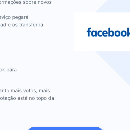
ormações sobre novos
rviço pegará
d e os transferirá
ook para
nto mais votos, mais
votação está no topo da