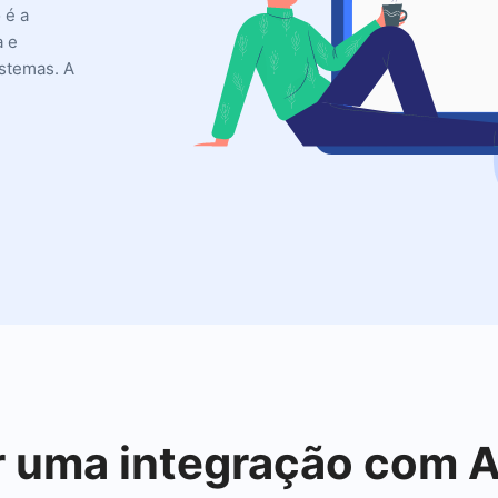
 é a
a e
istemas. A
ar uma integração co