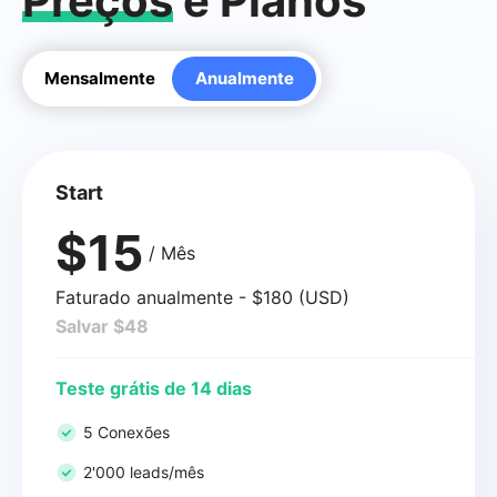
Preços
e Planos
Mensalmente
Anualmente
Start
$15
/ Mês
Faturado anualmente - $180 (USD)
Salvar $48
Teste grátis de 14 dias
5 Conexões
2'000 leads/mês